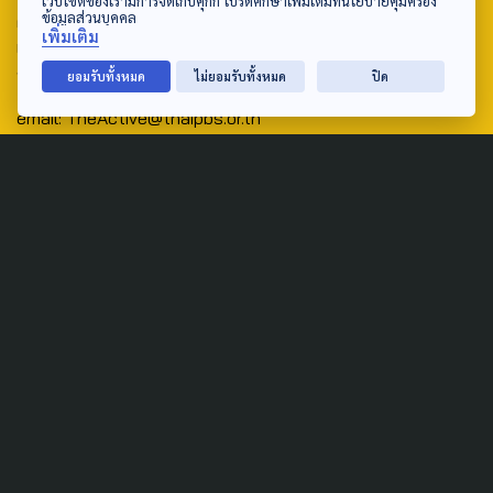
เว็บไซต์ของเรามีการจัดเก็บคุกกี้ โปรดศึกษาเพิ่มเติมที่นโยบายคุ้มครอง
ข้อมูลส่วนบุคคล
ศูนย์สื่อสารวาระทางสังคมและนโยบายสาธารณะ องค์การกระจาย
เพิ่มเติม
เสียงและแพร่ภาพสาธารณะแห่งประเทศไทย (สำนักงานใหญ่) 145
ถนนวิภาวดีรังสิต แขวงตลาดบางเขน เขตหลักสี่ กรุงเทพฯ 10210
ยอมรับทั้งหมด
ไม่ยอมรับทั้งหมด
ปิด
email: TheActive@thaipbs.or.th
tel: 0-2790-2615
Public Policy
Social Agenda
Life & Culture
Politics
Social Movement
Global
Law & Rights
Decentralization
Urban
Economy
Welfare
Local
Corruption
Food Security
Art & Design
Learning &
Culture