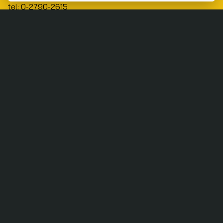
tel: 0-2790-2615
Public Policy
Social Agenda
Life & Culture
Politics
Social Movement
Global
Law & Rights
Decentralization
Urban
Economy
Welfare
Local
Corruption
Food Security
Art & Design
Learning &
Culture
Education
Marginal People
Gender &
Sexuality
Public Health
Covid-19