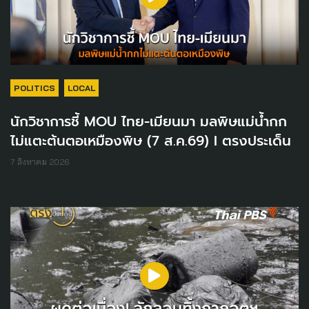
POLITICS
LOCAL
นักวิชาการชี้ MOU ไทย-เมียนมา มลพิษแม่น้ำกก
ไม่แตะต้นตอเหมืองพิษ (7 ส.ค.69) I ตรงประเด็น
7 สิงหาคม 2026