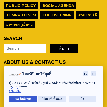
PUBLIC POLICY
SOCIAL AGENDA
THAIPROTESTS
THE LISTENING
ชายแดนใต้
มหานครภูมิภาค
SEARCH
ABOUT US & CONTACT US
Address:
ไทยพีบีเอสใช้คุกกี้
EN
TH
ศูนย์สื่อสารวาระทางสังคมและนโยบายสาธารณะ องค์การกระจาย
เว็บไซต์ของเรามีการจัดเก็บคุกกี้ โปรดศึกษาเพิ่มเติมที่นโยบายคุ้มครอง
เสียงและแพร่ภาพสาธารณะแห่งประเทศไทย (สำนักงานใหญ่) 145
ข้อมูลส่วนบุคคล
เพิ่มเติม
ถนนวิภาวดีรังสิต แขวงตลาดบางเขน เขตหลักสี่ กรุงเทพฯ 10210
ยอมรับทั้งหมด
ไม่ยอมรับทั้งหมด
ปิด
email: TheActive@thaipbs.or.th