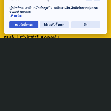
Address:
เว็บไซต์ของเรามีการจัดเก็บคุกกี้ โปรดศึกษาเพิ่มเติมที่นโยบายคุ้มครอง
ข้อมูลส่วนบุคคล
ศูนย์สื่อสารวาระทางสังคมและนโยบายสาธารณะ องค์การกระจาย
เพิ่มเติม
เสียงและแพร่ภาพสาธารณะแห่งประเทศไทย (สำนักงานใหญ่) 145
ยอมรับทั้งหมด
ไม่ยอมรับทั้งหมด
ปิด
ถนนวิภาวดีรังสิต แขวงตลาดบางเขน เขตหลักสี่ กรุงเทพฯ 10210
email: TheActive@thaipbs.or.th
tel: 0-2790-2615
Public Policy
Social Agenda
Life & Culture
Politics
Social Movement
Global
Law & Rights
Decentralization
Urban
Economy
Welfare
Local