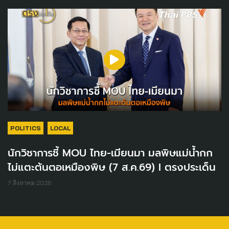
POLITICS
LOCAL
นักวิชาการชี้ MOU ไทย-เมียนมา มลพิษแม่น้ำกก
ไม่แตะต้นตอเหมืองพิษ (7 ส.ค.69) I ตรงประเด็น
7 สิงหาคม 2026