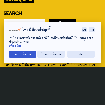
SEARCH
ไทยพีบีเอสใช้คุกกี้
EN
TH
ABOUT US & CONTACT US
เว็บไซต์ของเรามีการจัดเก็บคุกกี้ โปรดศึกษาเพิ่มเติมที่นโยบายคุ้มครอง
ข้อมูลส่วนบุคคล
Address:
เพิ่มเติม
ศูนย์สื่อสารวาระทางสังคมและนโยบายสาธารณะ องค์การกระจาย
ยอมรับทั้งหมด
ไม่ยอมรับทั้งหมด
ปิด
เสียงและแพร่ภาพสาธารณะแห่งประเทศไทย (สำนักงานใหญ่) 145
ถนนวิภาวดีรังสิต แขวงตลาดบางเขน เขตหลักสี่ กรุงเทพฯ 10210
email: TheActive@thaipbs.or.th
tel: 0-2790-2615