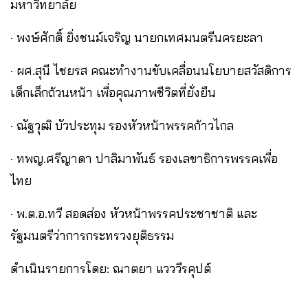
มหาวิทยาลัย
· พงษ์ศักดิ์ ยิ่งชนม์เจริญ นายกเทศมนตรีนครยะลา
· ผศ.สุนี ไชยรส คณะทํางานขับเคลื่อนนโยบายสวัสดิการ
เด็กเล็กถ้วนหน้า เพื่อคุณภาพชีวิตที่ยั่งยืน
· ณัฐวุฒิ บัวประทุม รองหัวหน้าพรรคก้าวไกล
· ทพญ.ศรีญาดา ปาลิมาพันธ์ รองเลขาธิการพรรคเพื่อ
ไทย
· พ.ต.อ.ทวี สอดส่อง หัวหน้าพรรคประชาชาติ และ
รัฐมนตรีว่าการกระทรวงยุติธรรม
ดำเนินรายการโดย: ณาตยา แวววีรคุปต์