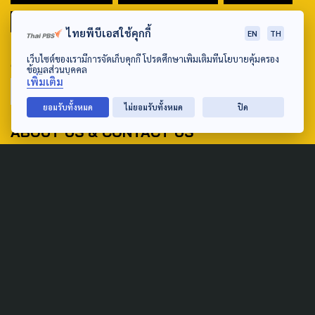
มหานครภูมิภาค
ไทยพีบีเอสใช้คุกกี้
EN
TH
SEARCH
เว็บไซต์ของเรามีการจัดเก็บคุกกี้ โปรดศึกษาเพิ่มเติมที่นโยบายคุ้มครอง
ข้อมูลส่วนบุคคล
เพิ่มเติม
ยอมรับทั้งหมด
ไม่ยอมรับทั้งหมด
ปิด
ABOUT US & CONTACT US
Address:
ศูนย์สื่อสารวาระทางสังคมและนโยบายสาธารณะ องค์การกระจาย
เสียงและแพร่ภาพสาธารณะแห่งประเทศไทย (สำนักงานใหญ่) 145
ถนนวิภาวดีรังสิต แขวงตลาดบางเขน เขตหลักสี่ กรุงเทพฯ 10210
email: TheActive@thaipbs.or.th
tel: 0-2790-2615