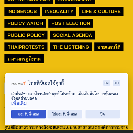
INDIGENOUS
INEQUALITY
LIFE & CULTURE
POLICY WATCH
POST ELECTION
PUBLIC POLICY
SOCIAL AGENDA
THAIPROTESTS
THE LISTENING
ชายแดนใต้
มหานครภูมิภาค
SEARCH
ไทยพีบีเอสใช้คุกกี้
EN
TH
เว็บไซต์ของเรามีการจัดเก็บคุกกี้ โปรดศึกษาเพิ่มเติมที่นโยบายคุ้มครอง
ข้อมูลส่วนบุคคล
เพิ่มเติม
ABOUT US & CONTACT US
ยอมรับทั้งหมด
ไม่ยอมรับทั้งหมด
ปิด
Address:
ศูนย์สื่อสารวาระทางสังคมและนโยบายสาธารณะ องค์การกระจาย