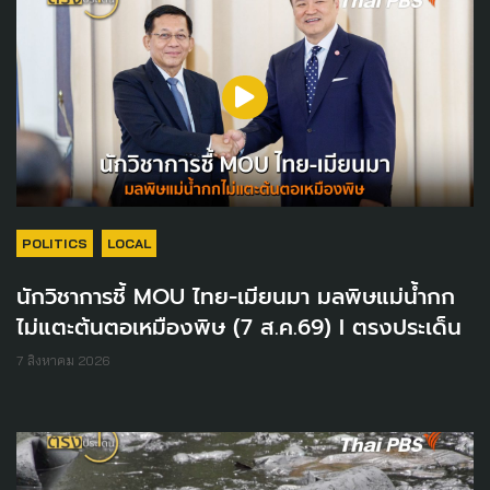
POLITICS
LOCAL
นักวิชาการชี้ MOU ไทย-เมียนมา มลพิษแม่น้ำกก
ไม่แตะต้นตอเหมืองพิษ (7 ส.ค.69) I ตรงประเด็น
7 สิงหาคม 2026