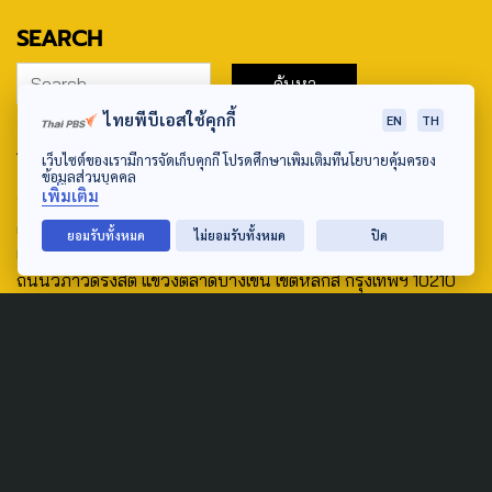
SEARCH
ไทยพีบีเอสใช้คุกกี้
EN
TH
ABOUT US & CONTACT US
เว็บไซต์ของเรามีการจัดเก็บคุกกี้ โปรดศึกษาเพิ่มเติมที่นโยบายคุ้มครอง
ข้อมูลส่วนบุคคล
Address:
เพิ่มเติม
ศูนย์สื่อสารวาระทางสังคมและนโยบายสาธารณะ องค์การกระจาย
ยอมรับทั้งหมด
ไม่ยอมรับทั้งหมด
ปิด
เสียงและแพร่ภาพสาธารณะแห่งประเทศไทย (สำนักงานใหญ่) 145
ถนนวิภาวดีรังสิต แขวงตลาดบางเขน เขตหลักสี่ กรุงเทพฯ 10210
email: TheActive@thaipbs.or.th
tel: 0-2790-2615