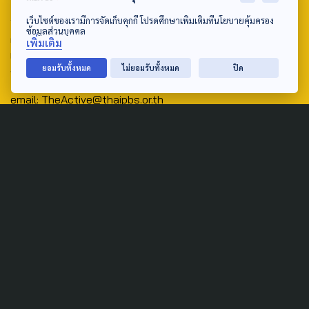
Address:
เว็บไซต์ของเรามีการจัดเก็บคุกกี้ โปรดศึกษาเพิ่มเติมที่นโยบายคุ้มครอง
ข้อมูลส่วนบุคคล
ศูนย์สื่อสารวาระทางสังคมและนโยบายสาธารณะ องค์การกระจาย
เพิ่มเติม
เสียงและแพร่ภาพสาธารณะแห่งประเทศไทย (สำนักงานใหญ่) 145
ยอมรับทั้งหมด
ไม่ยอมรับทั้งหมด
ปิด
ถนนวิภาวดีรังสิต แขวงตลาดบางเขน เขตหลักสี่ กรุงเทพฯ 10210
email: TheActive@thaipbs.or.th
tel: 0-2790-2615
Public Policy
Social Agenda
Life & Culture
Politics
Social Movement
Global
Law & Rights
Decentralization
Urban
Economy
Welfare
Local