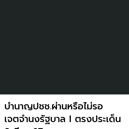
บำนาญปชช.ผ่านหรือไม่รอ
เจตจำนงรัฐบาล I ตรงประเด็น