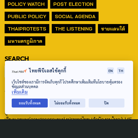
POLICY WATCH
POST ELECTION
PUBLIC POLICY
SOCIAL AGENDA
THAIPROTESTS
THE LISTENING
ชายแดนใต้
มหานครภูมิภาค
SEARCH
ไทยพีบีเอสใช้คุกกี้
EN
TH
เว็บไซต์ของเรามีการจัดเก็บคุกกี้ โปรดศึกษาเพิ่มเติมที่นโยบายคุ้มครอง
ข้อมูลส่วนบุคคล
ABOUT US & CONTACT US
เพิ่มเติม
Address:
ยอมรับทั้งหมด
ไม่ยอมรับทั้งหมด
ปิด
ศูนย์สื่อสารวาระทางสังคมและนโยบายสาธารณะ องค์การกระจาย
เสียงและแพร่ภาพสาธารณะแห่งประเทศไทย (สำนักงานใหญ่) 145
ถนนวิภาวดีรังสิต แขวงตลาดบางเขน เขตหลักสี่ กรุงเทพฯ 10210