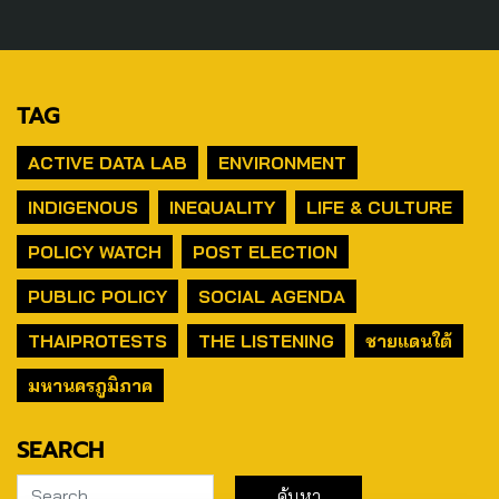
TAG
ACTIVE DATA LAB
ENVIRONMENT
INDIGENOUS
INEQUALITY
LIFE & CULTURE
POLICY WATCH
POST ELECTION
PUBLIC POLICY
SOCIAL AGENDA
THAIPROTESTS
THE LISTENING
ชายแดนใต้
มหานครภูมิภาค
SEARCH