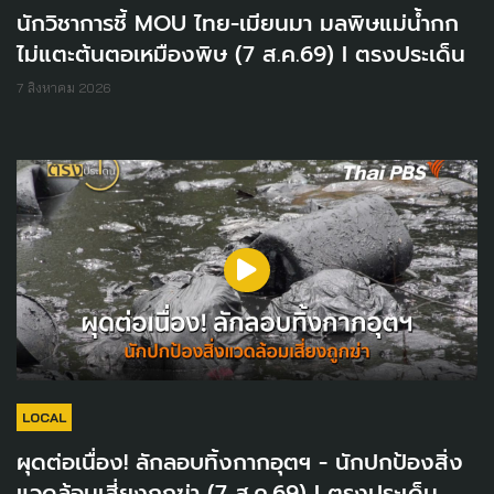
นักวิชาการชี้ MOU ไทย-เมียนมา มลพิษแม่น้ำกก
ไม่แตะต้นตอเหมืองพิษ (7 ส.ค.69) I ตรงประเด็น
7 สิงหาคม 2026
LOCAL
ผุดต่อเนื่อง! ลักลอบทิ้งกากอุตฯ - นักปกป้องสิ่ง
แวดล้อมเสี่ยงถูกฆ่า (7 ส.ค.69) I ตรงประเด็น