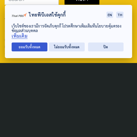
ไทยพีบีเอสใช้คุกกี้
EN
TH
ABOUT US & CONTACT US
เว็บไซต์ของเรามีการจัดเก็บคุกกี้ โปรดศึกษาเพิ่มเติมที่นโยบายคุ้มครอง
Address:
ข้อมูลส่วนบุคคล
เพิ่มเติม
ศูนย์สื่อสารวาระทางสังคมและนโยบายสาธารณะ องค์การกระจาย
เสียงและแพร่ภาพสาธารณะแห่งประเทศไทย (สำนักงานใหญ่) 145
ยอมรับทั้งหมด
ไม่ยอมรับทั้งหมด
ปิด
ถนนวิภาวดีรังสิต แขวงตลาดบางเขน เขตหลักสี่ กรุงเทพฯ 10210
email: TheActive@thaipbs.or.th
tel: 0-2790-2615
Public Policy
Social Agenda
Life & Culture