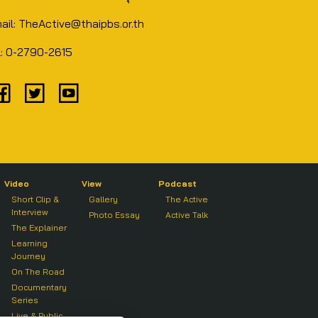
ail: TheActive@thaipbs.or.th
l: 0-2790-2615
Video
View
Podcast
Short Clip &
Gallery
The Active
Interview
Photo Essay
Active Talk
The Explainer
Learning
Journey
On The Road
Documentary
Series
Live & Public