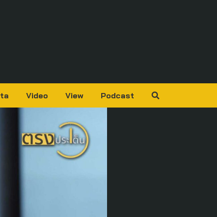
ta
Video
View
Podcast