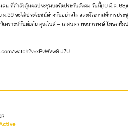
ตน ที่กำลังลุ้นผลประชุมบอร์ดประกันสังคม วันนี้(10 มี.ค. 6
 ม.39 จะได้ประโยชน์ต่างกันอย่างไร และมีโอกาสที่การประชุมวั
 วิเคราะห์กันต่อกับ คุณไนล์ – ​เกศนคร พจนวรพงษ์ โฆษกทีม
be.com/watch?v=xPvWVw9jJ7U
OR
Active