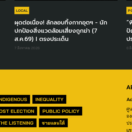
LOCAL
P
ผุดต่อเนื่อง! ลักลอบทิ้งกากอุตฯ - นัก
“พ
ปกป้องสิ่งแวดล้อมเสี่ยงถูกฆ่า (7
ปั
ส.ค.69) I ตรงประเด็น
ปร
7 สิงหาคม 2026
6 ส
A
Ad
INDIGENOUS
INEQUALITY
ศู
OST ELECTION
PUBLIC POLICY
อง
THE LISTENING
ชายแดนใต้
ปร
แข