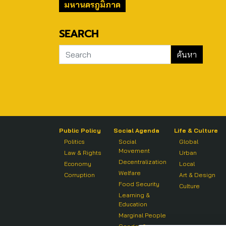
มหานครภูมิภาค
SEARCH
Public Policy
Social Agenda
Life & Culture
Politics
Social
Global
Movement
Law & Rights
Urban
Decentralization
Economy
Local
Welfare
Corruption
Art & Design
Food Security
Culture
Learning &
Education
Marginal People