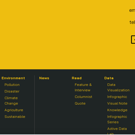
em
te
Environment
News
Read
Data
Pollution
Feature &
Data
Interview
Visualization
Disaster
Columnist
Infographic
Climate
Change
Quote
Visual Note
Agriculture
Knowledge
Sustainable
Infographic
Series
Active Data
Lab