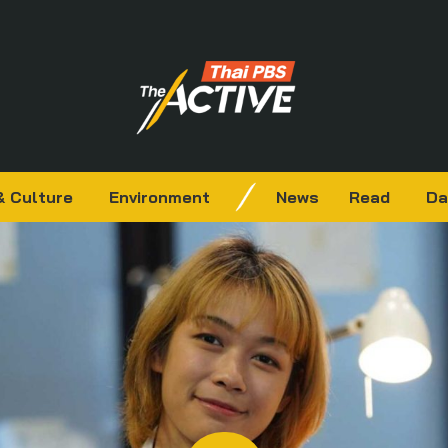
& Culture
Environment
News
Read
Da