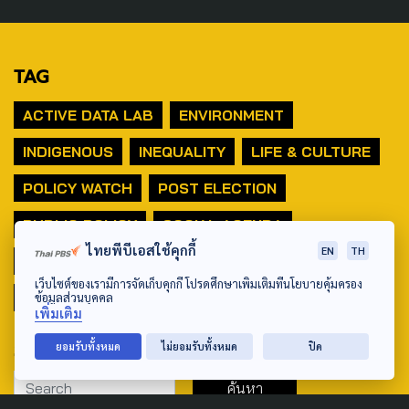
TAG
ACTIVE DATA LAB
ENVIRONMENT
INDIGENOUS
INEQUALITY
LIFE & CULTURE
POLICY WATCH
POST ELECTION
PUBLIC POLICY
SOCIAL AGENDA
ไทยพีบีเอสใช้คุกกี้
EN
TH
THAIPROTESTS
THE LISTENING
ชายแดนใต้
เว็บไซต์ของเรามีการจัดเก็บคุกกี้ โปรดศึกษาเพิ่มเติมที่นโยบายคุ้มครอง
มหานครภูมิภาค
ข้อมูลส่วนบุคคล
เพิ่มเติม
SEARCH
ยอมรับทั้งหมด
ไม่ยอมรับทั้งหมด
ปิด