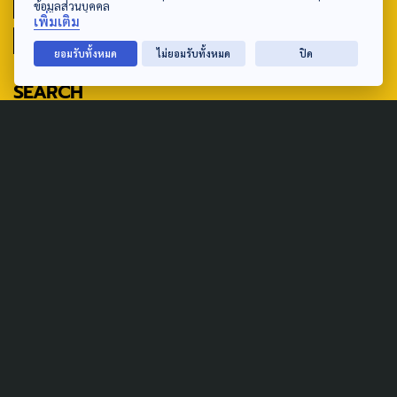
THAIPROTESTS
THE LISTENING
ชายแดนใต้
ข้อมูลส่วนบุคคล
เพิ่มเติม
มหานครภูมิภาค
ยอมรับทั้งหมด
ไม่ยอมรับทั้งหมด
ปิด
SEARCH
ABOUT US & CONTACT US
Address:
ศูนย์สื่อสารวาระทางสังคมและนโยบายสาธารณะ องค์การกระจาย
เสียงและแพร่ภาพสาธารณะแห่งประเทศไทย (สำนักงานใหญ่) 145
ถนนวิภาวดีรังสิต แขวงตลาดบางเขน เขตหลักสี่ กรุงเทพฯ 10210
email: TheActive@thaipbs.or.th
tel: 0-2790-2615