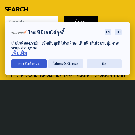
SEARCH
ไทยพีบีเอสใช้คุกกี้
EN
TH
ABOUT US & CONTACT US
เว็บไซต์ของเรามีการจัดเก็บคุกกี้ โปรดศึกษาเพิ่มเติมที่นโยบายคุ้มครอง
ข้อมูลส่วนบุคคล
Address:
เพิ่มเติม
ศูนย์สื่อสารวาระทางสังคมและนโยบายสาธารณะ องค์การกระจาย
ยอมรับทั้งหมด
ไม่ยอมรับทั้งหมด
ปิด
เสียงและแพร่ภาพสาธารณะแห่งประเทศไทย (สำนักงานใหญ่) 145
ถนนวิภาวดีรังสิต แขวงตลาดบางเขน เขตหลักสี่ กรุงเทพฯ 10210
email: TheActive@thaipbs.or.th
tel: 0-2790-2615