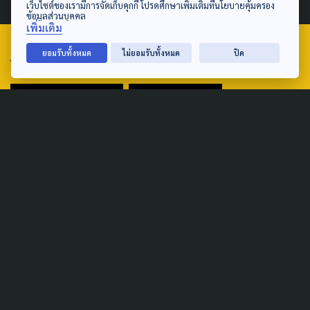
เว็บไซต์ของเรามีการจัดเก็บคุกกี้ โปรดศึกษาเพิ่มเติมที่นโยบายคุ้มครอง
ข้อมูลส่วนบุคคล
เพิ่มเติม
ยอมรับทั้งหมด
ไม่ยอมรับทั้งหมด
ปิด
TAG
ACTIVE DATA LAB
ENVIRONMENT
INDIGENOUS
INEQUALITY
LIFE & CULTURE
POLICY WATCH
POST ELECTION
PUBLIC POLICY
SOCIAL AGENDA
THAIPROTESTS
THE LISTENING
ชายแดนใต้
มหานครภูมิภาค
SEARCH