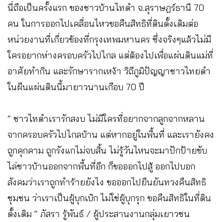
นี่ถือเป็นครั้งแรก ของชาวบ้านไทดำ จ.สุราษฎร์ธานี 70
คน ในการออกไปเคลื่อนไหวขอคืนสิทธิที่ดินดั้งเดิมต่อ
หน่วยงานที่เกี่ยวข้องที่กรุงเทพมหานคร ซึ่งจริงๆแล้วไม่มี
ใครอยากห่างครอบครัวไปไกล แต่ต้องไปเพื่อแผ่นดินแม่ที่
อาศัยทำกิน และรักษารากเหง้า วิถีภูมิปัญญาชาวไทยดำ
ในผืนแผ่นดินนี้มายาวนานเกือบ 70 ปี
“ ชาวไทดำเรารักสงบ ไม่มีใครที่อยากจากลูกจากหลาน
จากครอบครัวไปไกลบ้าน แต่หากอยู่ในพื้นที่ และเรายังคง
ถูกคุกคาม ถูกรังแกไม่จบสิ้น ไม่รู้วันไหนจะมาปักป้ายขับ
ไล่ชาวบ้านออกจากพื้นที่อีก ก็ขอออกไปสู้ ออกไปบอก
สังคมว่าเราถูกทำร้ายยังไง ขอออกไปยืนยันทวงคืนสิทธิ
ชุมชน ว่าเราเป็นผู้บุกเบิก ไม่ใช่ผู้บุกรุก ขอคืนสิทธิในที่ดิน
ดั้งเดิม “ ภัสรา รู้พันธ์ / ผู้ประสานงานกลุ่มเยาวชน