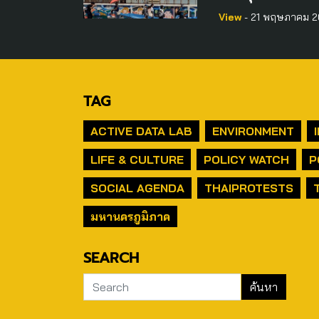
View
- 21 พฤษภาคม 2
TAG
ACTIVE DATA LAB
ENVIRONMENT
LIFE & CULTURE
POLICY WATCH
P
SOCIAL AGENDA
THAIPROTESTS
มหานครภูมิภาค
SEARCH