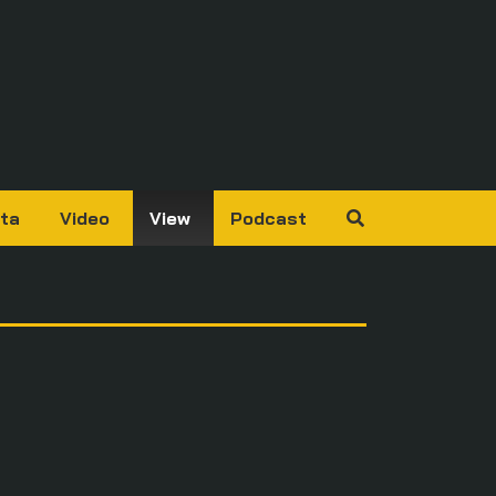
ta
Video
View
Podcast