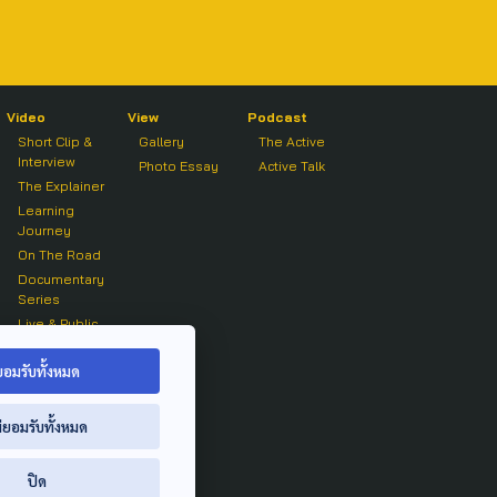
Video
View
Podcast
Short Clip &
Gallery
The Active
Interview
Photo Essay
Active Talk
The Explainer
Learning
Journey
On The Road
Documentary
Series
Live & Public
Forum
On air Clip
ยอมรับทั้งหมด
่ยอมรับทั้งหมด
ปิด