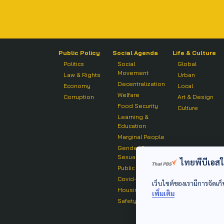
Public Policy
Social Agenda
Life & Culture
Politics
Social
Global
Movement
Law & Rights
Urban
Decentralization
Economy
Local
Welfare
Corruption
Art & Design
Food Security
Culture
Learning &
Education
Marginal People
Gender &
Sexuality
ไทยพีบีเอสใช้
Public Health
Covid-19
เว็บไซต์ของเรามีการจัดเก็
Housing
เพิ่มเติม
Safety