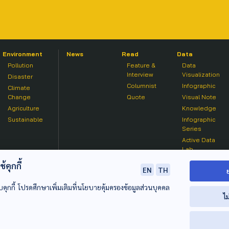
Environment
News
Read
Data
Pollution
Feature &
Data
Interview
Visualization
Disaster
Columnist
Infographic
Climate
Change
Quote
Visual Note
Agriculture
Knowledge
Sustainable
Infographic
Series
Active Data
Lab
คุกกี้
EN
TH
บคุกกี้ โปรดศึกษาเพิ่มเติมที่นโยบายคุ้มครองข้อมูลส่วนบุคคล
ไม