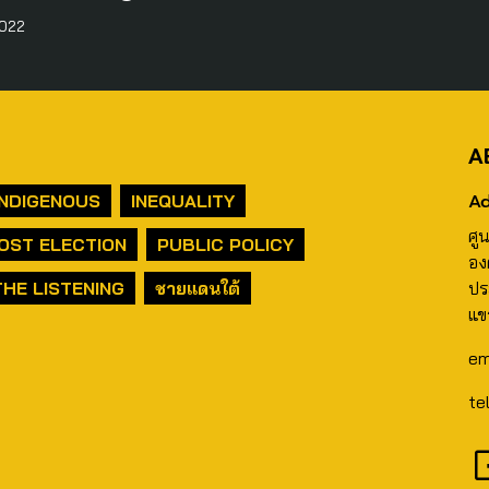
022
A
Ad
INDIGENOUS
INEQUALITY
ศู
OST ELECTION
PUBLIC POLICY
อง
THE LISTENING
ชายแดนใต้
ปร
แข
em
te