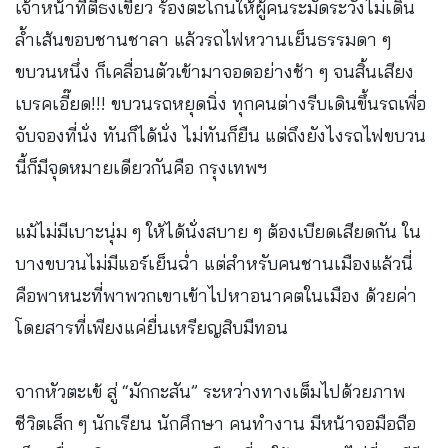
เจ้าหน้าที่ตีธงเขียว ร้องตะโกนให้ผู้คนระมัดระวังไม่เดิน
ล้ำเส้นขอบชานชาลา แล้วรถไฟหวานเย็นธรรมดา ๆ
ขบวนหนึ่ง ก็เคลื่อนตัวเข้ามาจอดอย่างช้า ๆ จนสิ้นเสียง
เบรคเอี๊ยด!!! ขบวนรถหยุดนิ่ง ทุกคนต่างรีบเดินขึ้นรถเพื่อ
จับจองที่นั่ง ทันก็ได้นั่ง ไม่ทันก็ยืน แต่ถึงยังไงรถไฟขบวน
นี้ก็มีจุดหมายเดียวกันคือ กรุงเทพฯ
แม้ไม่มีเบาะนุ่ม ๆ ให้ได้นั่งสบาย ๆ ต้องเบียดเสียดกัน ใน
บางขบวนไม่มีแอร์เย็นฉ่ำ แต่สำหรับคนชานเมืองแล้วนี่
คือพาหนะที่พาพวกเขาเข้าไปหาอนาคตในเมือง ด้วยค่า
โดยสารที่เพียงแค่ยื่นเหรียญสิบมีทอน
จากหัวตะเข้ สู่ “มักกะสัน” ระหว่างทางเต็มไปด้วยภาพ
ชีวิตเล็ก ๆ นักเรียน นักศึกษา คนทำงาน มีหน้าจอมือถือ