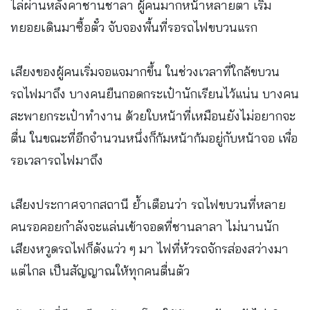
ไล่ผ่านหลังคาชานชาลา ผู้คนมากหน้าหลายตา เริ่ม
ทยอยเดินมาซื้อตั๋ว จับจองพื้นที่รอรถไฟขบวนแรก
เสียงของผู้คนเริ่มจอแจมากขึ้น ในช่วงเวลาที่ใกล้ขบวน
รถไฟมาถึง บางคนยืนกอดกระเป๋านักเรียนไว้แน่น บางคน
สะพายกระเป๋าทำงาน ด้วยใบหน้าที่เหมือนยังไม่อยากจะ
ตื่น ในขณะที่อีกจำนวนหนึ่งก็ก้มหน้าก้มอยู่กับหน้าจอ เพื่อ
รอเวลารถไฟมาถึง
เสียงประกาศจากสถานี ย้ำเตือนว่า รถไฟขบวนที่หลาย
คนรอคอยกำลังจะแล่นเข้าจอดที่ชานลาลา ไม่นานนัก
เสียงหวูดรถไฟก็ดังแว่ว ๆ มา ไฟที่หัวรถจักรส่องสว่างมา
แต่ไกล เป็นสัญญาณให้ทุกคนตื่นตัว