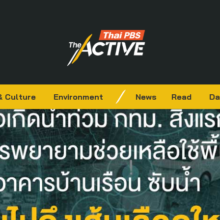
& Culture
Environment
News
Read
Da