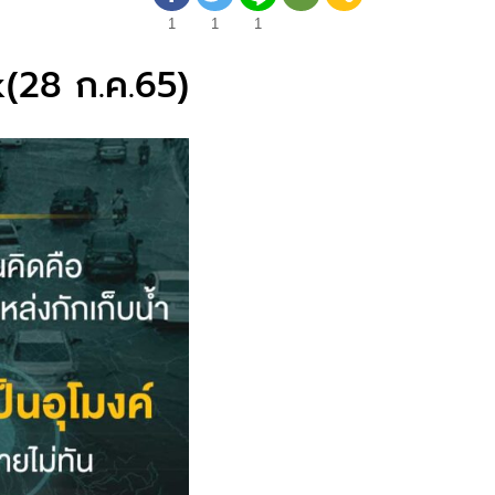
1
1
1
k(28 ก.ค.65)