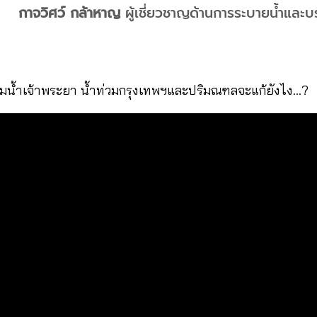
กาจวิศว์ กล้าหาญ
ผู้เชี่ยวชาญด้านการระบายน้ำและบ
ลุ่มน้ำเจ้าพระยา น้ำท่วมกรุงเทพฯและปริมณฑลจะแก้ยังไง…?