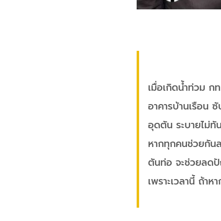
เมื่อเกิดน้ำท่วม ก
อาคารบ้านเรือน ซับ
อุดตัน ระบายไม่ท
หากทุกคนช่วยกันลด
ตันท่อ จะช่วยลดป
เพราะเวลานี้ ถ้า