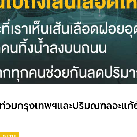
้ำท่วมกรุงเทพฯและปริมณฑลจะแก้ยั
QUOTE