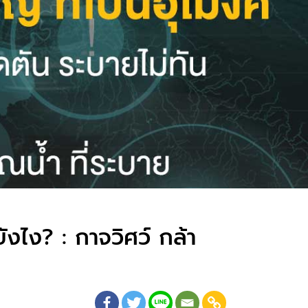
งไง? : กาจวิศว์ กล้า