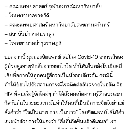
– คณะแพทยศาสตร์ จุฬาลงกรณ์มหาวิทยาลัย
– โรงพยาบาลราชวิถี
– คณะแพทยศาสตร์ มหาวิทยาลัยสงขลานครินทร์
– สถาบันบำราศนราดูร
– โรงพยาบาลบำรุงราษฎร์
นอกจากนี้ มุมมองจิตแพทย์ ต่อโรค Covid-19 จากรณีของ
ผู้ป่วยสูงอายุที่กลับจากฮอกไกโด ทำให้เห็นพลังโซเชียลมี
เดียที่อยากให้ทุกคนรู้สึกว่าเป็นหัวอกเดียวกัน กรณีนี้
ทำให้ย้อนไปถึงสถานการณ์โรคติดต่ออันตรายในอดีต คือ
HIV ที่คนเริ่มรู้จักใหม่ๆ ทำให้สังคมเกิดความรู้สึกแบ่งแยก
กีดกันกันในระยะแรก มันทำให้คนที่เป็นมีภาวะจิตใจย่ำแย่
ดั่งคำว่า “ใจเป็นนาย กายเป็นบ่าว” โดยจิตแพทย์ได้ให้คำ
แนะนำด้วยการให้มองว่า “สิ่งที่เกิดขึ้นแล้วดีเสมอ” เรา