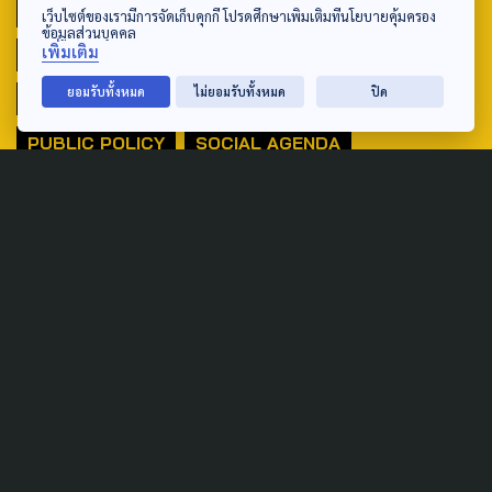
ACTIVE DATA LAB
ENVIRONMENT
เว็บไซต์ของเรามีการจัดเก็บคุกกี้ โปรดศึกษาเพิ่มเติมที่นโยบายคุ้มครอง
ข้อมูลส่วนบุคคล
เพิ่มเติม
INDIGENOUS
INEQUALITY
LIFE & CULTURE
ยอมรับทั้งหมด
ไม่ยอมรับทั้งหมด
ปิด
POLICY WATCH
POST ELECTION
PUBLIC POLICY
SOCIAL AGENDA
THAIPROTESTS
THE LISTENING
ชายแดนใต้
มหานครภูมิภาค
SEARCH
ABOUT US & CONTACT US
Address:
ศูนย์สื่อสารวาระทางสังคมและนโยบายสาธารณะ องค์การกระจาย