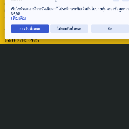
ศูนย์สื่อสารวาระทางสังคมและนโยบายสาธารณะ องค์การกระจาย
เว็บไซต์ของเรามีการจัดเก็บคุกกี้ โปรดศึกษาเพิ่มเติมที่นโยบายคุ้มครองข้อมูลส่ว
เสียงและแพร่ภาพสาธารณะแห่งประเทศไทย (สำนักงานใหญ่) 145
บุคคล
ถนนวิภาวดีรังสิต แขวงตลาดบางเขน เขตหลักสี่ กรุงเทพฯ 10210
เพิ่มเติม
email: TheActive@thaipbs.or.th
ยอมรับทั้งหมด
ไม่ยอมรับทั้งหมด
ปิด
tel: 0-2790-2615
Public Policy
Social Agenda
Life & Culture
Politics
Social Movement
Global
Law & Rights
Decentralization
Urban
Economy
Welfare
Local
Corruption
Food Security
Art & Design
Learning &
Culture