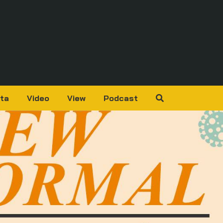
ta
Video
View
Podcast