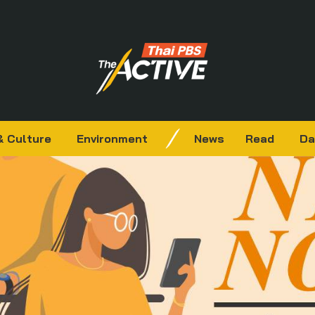
& Culture
Environment
News
Read
Da