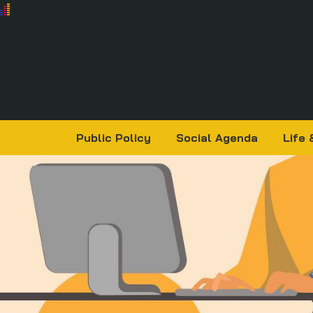
Public Policy
Social Agenda
Life 