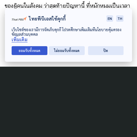
ของผู้คนในสังคม ว่าสุดท้ายปัญหานี้ ที่หมักหมมเป็นเวลา
นาน จะถูกแก้ไขสู่ความยั่งยืนได้หรือไม่ หรือจะเป็นเพียง
ไทยพีบีเอสใช้คุกกี้
EN
TH
คลื่นซัดฝั่ง ที่สุดท้ายเสียของ ไม่สามารถแก้ปัญหาได้อย่าง
เว็บไซต์ของเรามีการจัดเก็บคุกกี้ โปรดศึกษาเพิ่มเติมที่นโยบายคุ้มครอง
แท้จริง
ข้อมูลส่วนบุคคล
เพิ่มเติม
ยอมรับทั้งหมด
ไม่ยอมรับทั้งหมด
ปิด
Author
AUTHOR
ทัศนีย์ ประกอบบุญ
นักข่าวสายลุย เกาะติดประเด็นแล้วไม่มีปล่อย รัก
การเดินทาง หลงรักศิลปะบนรองเท้า และชอบ
ร้องเพลงเป็นชีวิตจิตใจ