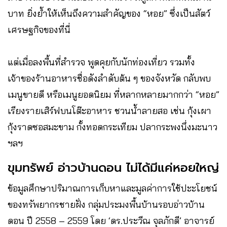
บาท ยิ่งย้ำให้เห็นถึงความสำคัญของ “หอย” ซึ่งเป็นสัตว์
เศรษฐกิจของที่นี่
แต่เมื่อลงพื้นที่สำรวจ พูดคุยกับนักท่องเที่ยว รวมทั้ง
เจ้าของร้านอาหารชื่อดังลำดับต้น ๆ ของจังหวัด กลับพบ
เมนูขายดี หรือเมนูยอดนิยม ที่หลากหลายมากกว่า “หอย”
เรียงรายเสิร์ฟบนโต๊ะอาหาร ชวนน้ำลายสอ เช่น กุ้งเผา
กุ้งราดซอสมะขาม กั้งทอดกระเทียม ปลากระพงนึ่งมะนาว
ฯลฯ
ขุมทรัพย์ อ่าวบ้านดอน ไม่ได้มีแค่หอยใหญ่
ข้อมูลศึกษาปริมาณการเก็บหาและมูลค่าการใช้ปะะโยชน์
ของทรัพยากรชายฝั่ง กลุ่มประมงพื้นบ้านรอบอ่าวบ้าน
ดอน ปี 2558 – 2559 โดย ‘ดร.ประวีณ จุลภักดี’ อาจารย์