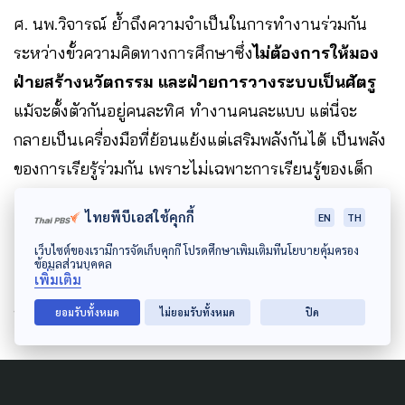
ศ. นพ.วิจารณ์ ย้ำถึงความจำเป็นในการทำงานร่วมกัน
ระหว่างขั้วความคิดทางการศึกษาซึ่ง
ไม่ต้องการให้มอง
ฝ่ายสร้างนวัตกรรม และฝ่ายการวางระบบเป็นศัตรู
แม้จะตั้งตัวกันอยู่คนละทิศ ทำงานคนละแบบ แต่นี่จะ
กลายเป็นเครื่องมือที่ย้อนแย้งแต่เสริมพลังกันได้ เป็นพลัง
ของการเรียรู้ร่วมกัน เพราะไม่เฉพาะการเรียนรู้ของเด็ก
เยาวชน แต่พวกเราทุกคนต้องเรียนรู้
“Experiential
ไทยพีบีเอสใช้คุกกี้
EN
TH
learning : การเรียนรู้จากประสบการณ์เดิมเพื่อสร้าง
เว็บไซต์ของเรามีการจัดเก็บคุกกี้ โปรดศึกษาเพิ่มเติมที่นโยบายคุ้มครอง
ประสบการณ์ใหม่ เป็นคุณสมบัติของการเรียนรู้ทุกระดับ
ข้อมูลส่วนบุคคล
เพิ่มเติม
การเรียนรู้เพื่อเปลี่ยนแปลงระบบก็ใช้วิธีการเดียวกัน”
ศ.
นพ.วิจารณ์ กล่าวทิ้งท้าย
ยอมรับทั้งหมด
ไม่ยอมรับทั้งหมด
ปิด