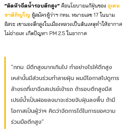
“ติดหัวฉีดน้ำรอบตึกสูง”
คือนโยบายแก้ฝุ่นของ
อุเทน
ชาติภิญโญ
ผู้สมัครผู้ว่าฯ กทม. หมายเลข 17 ในนาม
อิสระ เขามองตึกสูงในเมืองหลวงเป็นต้นเหตุทำให้อากาศ
ไม่ถ่ายเท เกิดปัญหา PM 2.5 ในอากาศ
“กทม. มีตึกสูงมากเกินไป ทำอย่างไรให้ตึกสูง
เหล่านั้นมีส่วนร่วมทำลายฝุ่น ผมมีโอกาสไปดูการ
ล้างรถที่เขาฉีดสเปรย์เข้ารถ ถ้ารอบตึกสูงมีส
เปรย์น้ำเป็นฝอยลงมาจะช่วยจับฝุ่นลงพื้น ถ้ามี
โอกาสเป็นผู้ว่าฯ คิดว่าจัดการได้ในการขอความ
ร่วมมือตึกสูง”