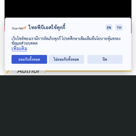
ไทยพีบีเอสใช้คุกกี้
EN
TH
เว็บไซต์ของเรามีการจัดเก็บคุกกี้ โปรดศึกษาเพิ่มเติมที่นโยบายคุ้มครอง
ข้อมูลส่วนบุคคล
เพิ่มเติม
ยอมรับทั้งหมด
ไม่ยอมรับทั้งหมด
ปิด
Author
AUTHOR
ศศิธร สุขบท
มนุษย์ช่างฝัน ชอบสร้างสรรค์ข่าวเชิงบวก มี
พรรคพวกชื่อจินตนาการ แสนสุขกับงานขับ
เคลื่อนสังคม