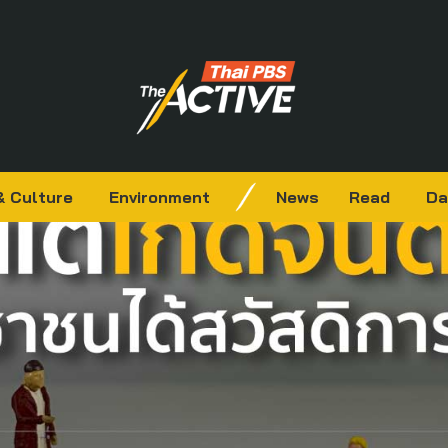
& Culture
Environment
News
Read
Da