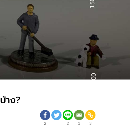
บ้าง?
2
2
1
3