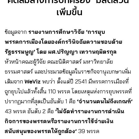
คดีล้มล้างการปกครอง ‘มีสัดส่วน’
เพิ่มขึ้น
ข้อมูลจาก
รายงานการศึกษาวิจัย ‘การยุบ
พรรคการเมืองโดยองค์กรวินิจฉัยความชอบด้วย
รัฐธรรมนูญ’ โดย ผศ.ปริญญา เทวานฤมิตรกุล
หัวหน้าคณะผู้วิจัย คณะนิติศาสตร์ มหาวิทยาลัย
ธรรมศาสตร์ และประมวลข้อมูลในราชกิจจานุเบกษาเพิ่ม
เติมจาก
WeViz
พบว่า ตั้งแต่ปี 2541 มีพรรคการเมืองที่
ถูกยุบไปแล้วทั้งสิ้น 110 พรรค โดยเหตุแห่งการยุบพรรคที่
ปรากฏมากที่สุดเป็นอันดับ 1 คือ
‘จำนวนคนไม่ถึงเกณฑ์’
43 พรรค อันดับ 2 คือ
‘ไม่จัดทำรายงานการดำเนิน
กิจการของพรรคหรือรายงานการใช้จ่ายเงิน
สนับสนุนของพรรคให้ถูกต้อง’
39 พรรค