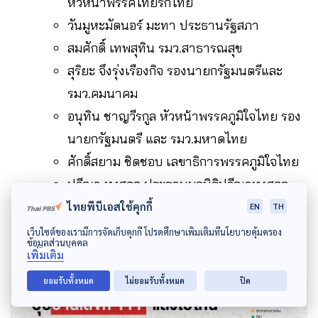
หัวหน้าพรรคไทยรักไทย
วันมูหะมัดนอร์ มะทา ประธานรัฐสภา
สมศักดิ์ เทพสุทิน รมว.สาธารณสุข
สุริยะ จึงรุ่งเรืองกิจ รองนายกรัฐมนตรีและ
รมว.คมนาคม
อนุทิน ชาญวีรกูล หัวหน้าพรรคภูมิใจไทย รอง
นายกรัฐมนตรี และ รมว.มหาดไทย
ศักดิ์สยาม ชิดชอบ เลขาธิการพรรคภูมิใจไทย
ปวีณา หงสกุล ประธานมูลนิธิปวีณาหงสกุล
เพื่อเด็กและสตรี
ไทยพีบีเอสใช้คุกกี้
EN
TH
เว็บไซต์ของเรามีการจัดเก็บคุกกี้ โปรดศึกษาเพิ่มเติมที่นโยบายคุ้มครอง
ข้อมูลส่วนบุคคล
เพิ่มเติม
ยอมรับทั้งหมด
ไม่ยอมรับทั้งหมด
ปิด