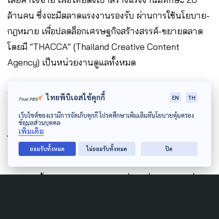
ล้านคน ซึ่งจะมีตลาดแรงงานรองรับ ผ่านการใช้นโยบาย-
กฎหมาย เพื่อปลดล็อกเศรษฐกิจสร้างสรรค์-ขยายตลาด
โดยมี “THACCA” (Thailand Creative Content
Agency) เป็นหน่วยงานดูแลทั้งหมด
ขณะที่พรรคที่มีนโยบายคล้ายคลึงกัน คือ พรรคชาติไทย
ไทยพีบีเอสใช้คุกกี้
EN
TH
พัฒนา, ชาติพัฒนากล้า และภูมิใจไทย โดยที่ 2 พรรคแรก
เว็บไซต์ของเรามีการจัดเก็บคุกกี้ โปรดศึกษาเพิ่มเติมที่นโยบายคุ้มครอง
ข้อมูลส่วนบุคคล
เน้นการสร้างงานให้เฉพาะกลุ่มผู้สูงวัย ส่วนพรรคภูมิใจ
เพิ่มเติม
ไทยสัญญาไว้ว่าจะสร้างงาน 10 ล้านตำแหน่งโดยการเพิ่ม
ยอมรับทั้งหมด
ไม่ยอมรับทั้งหมด
ปิด
อัตราการจ้างงาน สร้างแรงจูงใจ พัฒนาศักยภาพแรงงาน
นอกจากนี้ยังมีนโยบายเศรษฐกิจอื่น ๆ ที่ทางพรรคเพื่อ
ไทยและพรรคร่วมเห็นตรงกันแต่ยังไม่เป็นที่พูดถึงมากนัก
เช่น นโยบายส่งเสริมโครงสร้างพื้นฐานอย่างการ