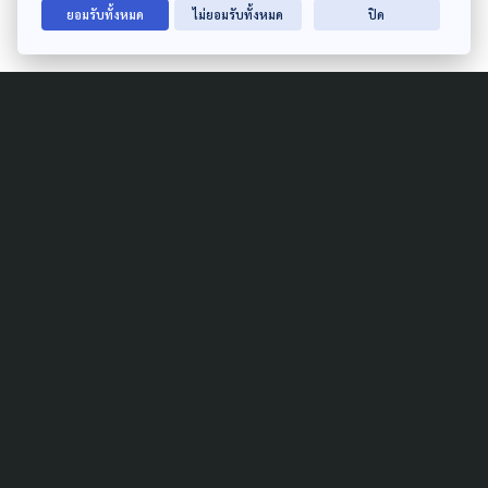
ยอมรับทั้งหมด
ไม่ยอมรับทั้งหมด
ปิด
Related Data
POLICY WATCH
SUSTAINABLE
แสงอาทิตย์เป็นของทุกคน แต่
พลังงานจากโซลาร์เซลล์เป็นของ
ใคร ?
22 มีนาคม 2025
ECONOMY
LAW & RIGHTS
LOCAL
POLLUTION
SOCIAL MOVEMENT