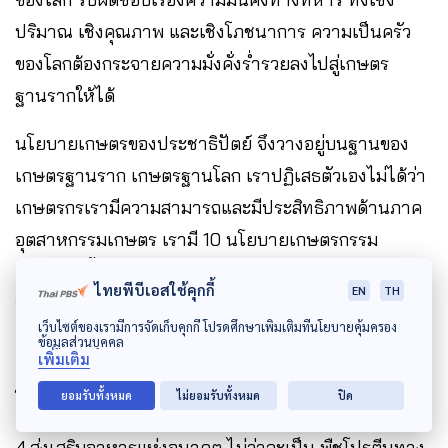
ปริมาณ เชิงคุณภาพ และเชิงโภชนาการ ความเป็นครัว
ของโลกต้องกระจายความมั่งคั่งร่ำรวยลงไปสู่เกษตร
ฐานรากให้ได้
นโยบายเกษตรของประชาธิปัตย์ จึงวางอยู่บนฐานของ
เกษตรฐานราก เกษตรฐานโลก เราปฏิเสธตัวเองไม่ได้ว่า
เกษตรกรเรามีความสามารถและมีประสิทธิภาพด้านภาค
อุตสาหกรรมเกษตร เรามี 10 นโยบายเกษตรกรรม
ยั่งยืน ดังนี้ 1.ส่งเสริมเกี่ยวกับยั่งยืนเกษตร
ไทยพีบีเอสใช้คุกกี้
EN
TH
อินทรีย์ คาร์บอนต่ำลดโลกร้อน เราส่งเสริมจัดตั้งสภา
เว็บไซต์ของเรามีการจัดเก็บคุกกี้ โปรดศึกษาเพิ่มเติมที่นโยบายคุ้มครอง
เกษตรอินทรีย์แห่งประเทศไทยที่เป็นครั้งแรก 2.สนับสนุน
ข้อมูลส่วนบุคคล
เพิ่มเติม
ความมั่นคงทางอาหารทั้งเชิงปริมาณ คุณภาพ และ
โภชนาการ 3.ขับเคลื่อนการปลอดภัย ครัวไทยครัวโลก
ยอมรับทั้งหมด
ไม่ยอมรับทั้งหมด
ปิด
4.ส่งเสริมอาหารแห่งอนาคต ไม่ว่าจะเป็น พืชโปรตีนทาง