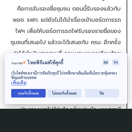
คือการรับรองชื่อชุมชน ตอนนี้รับรองแล้วกับ
พอช.​ รฟท. แต่ยังไม่ได้นำเรื่องเข้าบอร์ดการรถ
ไฟฯ เพื่อให้บอร์ดการรถไฟรับรองรายชื่อของ
ชุมชนที่เสนอไป แล้วจะได้เสนอกับ ครม. อีกครั้ง
ว่าได้ดำเนินการตามที่ ครม.มอบหมายเรียบร้อย
ไทยพีบีเอสใช้คุกกี้
EN
TH
แล้ว … อยากชี้แจงให้สังคมทราบว่าชุมชนที่อยู่ใน
เว็บไซต์ของเรามีการจัดเก็บคุกกี้ โปรดศึกษาเพิ่มเติมที่นโยบายคุ้มครอง
ที่ดินของการรถไฟฯ ไม่ได้มีวัตถุประสงค์ที่จะมา
ข้อมูลส่วนบุคคล
เพิ่มเติม
ยึดที่ดินของการรถไฟฯ หรือยึดที่หลวงแบบ
ยอมรับทั้งหมด
ไม่ยอมรับทั้งหมด
ปิด
ฟรีๆ เขาก็อยากจะเช่าที่ตามกฎหมายเพียงแต่
ช่องทางเขาไม่รู้ว่าต้องทำอย่างไร นายสถานี
ต่างๆ ที่มีชุมชนอยู่ใกล้เคียงถ้าทราบมตินี้แล้วก็
เชิญชวนชุมชนเข้ามาเช่าที่ดินได้เลย ไม่ต้องรอให้