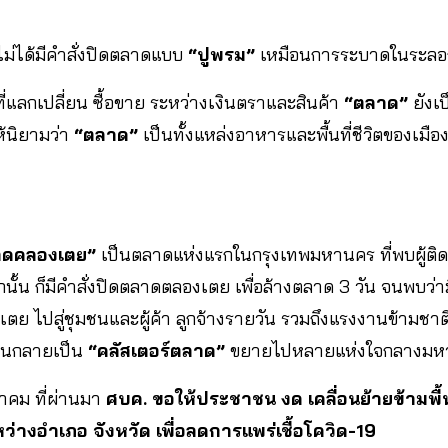
ไม่ได้มีคำสั่งปิดตลาดแบบ
“ปูพรม”
เหมือนการระบาดในระลอ
ที่แลกเปลี่ยน ซื้อขาย ระหว่างเงินตราและสินค้า
“ตลาด”
ยังเ
ห้นิยามว่า
“ตลาด”
เป็นทั้งแหล่งอาหารและพื้นที่ชีวิตของเมือ
าดคลองเตย”
เป็นตลาดแห่งแรกในกรุงเทพมหานคร ที่พบผู้ติดเชื
น ก็มีคำสั่งปิดตลาดตลองเตย เพื่อล้างตลาด 3 วัน จนพบว่ามีผู้
 ไปสู่ชุมชนและผู้ค้า ลูกจ้างรายวัน รวมถึงแรงงานข้ามชาติ
 จนกลายเป็น
“คลัสเตอร์ตลาด”
ขยายไปหลายแห่งใจกลางมหา
ภาคม ที่ผ่านมา
ศบค. ขอให้ประชาชน งด เคลื่อนย้ายข้ามพื้
ว่าง​อำเภอ จังหวัด เพื่อลดการแพร่เชื้อโควิด-19