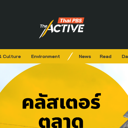
& Culture
Environment
News
Read
Da