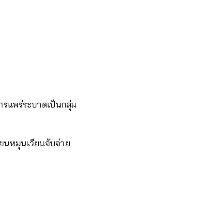
รแพร่ระบาดเป็นกลุ่ม
่ยนหมุนเวียนจับจ่าย