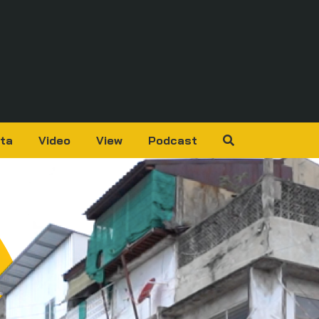
ta
Video
View
Podcast