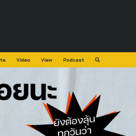
ta
Video
View
Podcast