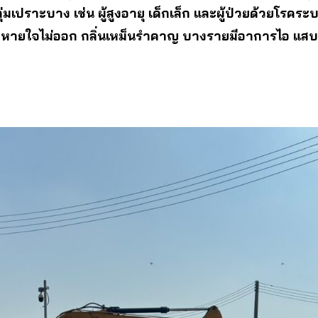
กลุ่มเปราะบาง เช่น ผู้สูงอายุ เด็กเล็ก และผู้ป่วยด้วยโร
้ หายใจไม่ออก กลิ่นเหม็นรำคาญ บางรายมีอาการไอ แสบจ