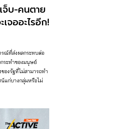
นเจ็บ-คนตาย
จะเจออะไรอีก!
ารณ์ที่ส่งผลกระทบต่อ
ากกระทำของมนุษย์
องรัฐที่ไม่สามารถทำ
น์แก่บางกลุ่มหรือไม่