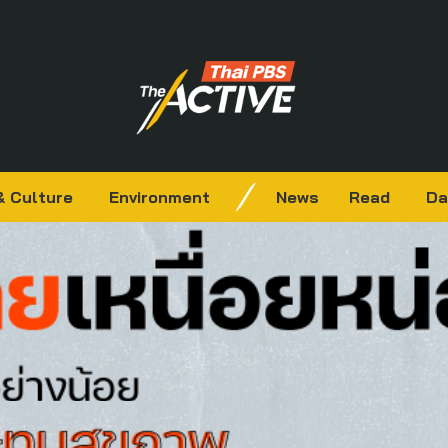
& Culture
Environment
News
Read
Da