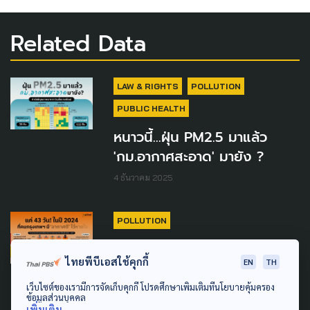
Related Data
LAW & RIGHTS
POLLUTION
PUBLIC HEALTH
หนาวนี้...ฝุ่น PM2.5 มาแล้ว
'กม.อากาศสะอาด' มายัง ?
4 ธันวาคม 2025
POLLUTION
แค่ 43 วัน! ในปี 2024 ที่คน
ไทยพีบีเอสใช้คุกกี้
EN
TH
กรุงเทพฯ มี ‘อากาศดี’ ไว้หายใจ
เว็บไซต์ของเรามีการจัดเก็บคุกกี้ โปรดศึกษาเพิ่มเติมที่นโยบายคุ้มครอง
23 มกราคม 2025
ข้อมูลส่วนบุคคล
เพิ่มเติม