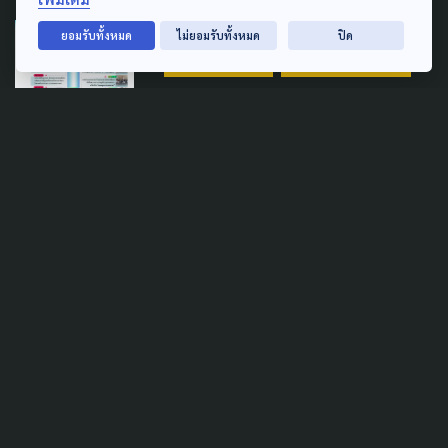
LAW & RIGHTS
POLLUTION
ยอมรับทั้งหมด
ไม่ยอมรับทั้งหมด
ปิด
PUBLIC HEALTH
SOCIAL MOVEMENT
1 ปี 'กฎหมายอากาศสะอาด' คืบ
หน้าถึงไหน ? ประชาชนมีส่วน
ร่วมอะไรบ้าง ?
1 มกราคม 2025
TAG
ACTIVE DATA LAB
ENVIRONMENT
INDIGENOUS
INEQUALITY
LIFE & CULTURE
POLICY WATCH
POST ELECTION