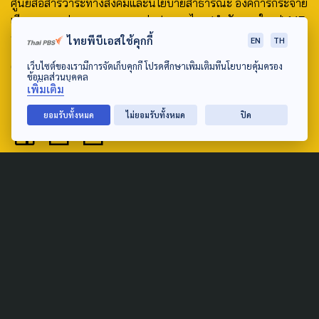
ศูนย์สื่อสารวาระทางสังคมและนโยบายสาธารณะ องค์การกระจาย
เสียงและแพร่ภาพสาธารณะแห่งประเทศไทย (สำนักงานใหญ่) 145
ถนนวิภาวดีรังสิต แขวงตลาดบางเขน เขตหลักสี่ กรุงเทพฯ 10210
ไทยพีบีเอสใช้คุกกี้
EN
TH
email: TheActive@thaipbs.or.th
เว็บไซต์ของเรามีการจัดเก็บคุกกี้ โปรดศึกษาเพิ่มเติมที่นโยบายคุ้มครอง
ข้อมูลส่วนบุคคล
เพิ่มเติม
tel: 0-2790-2615
ยอมรับทั้งหมด
ไม่ยอมรับทั้งหมด
ปิด
Public Policy
Social Agenda
Life & Culture
Politics
Social Movement
Global
Law & Rights
Decentralization
Urban
Economy
Welfare
Local
Corruption
Food Security
Art & Design
Learning &
Culture
Education