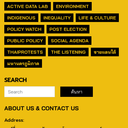
ACTIVE DATA LAB
ENVIRONMENT
INDIGENOUS
INEQUALITY
LIFE & CULTURE
POLICY WATCH
POST ELECTION
PUBLIC POLICY
SOCIAL AGENDA
THAIPROTESTS
THE LISTENING
ชายแดนใต้
มหานครภูมิภาค
SEARCH
ABOUT US & CONTACT US
Address: