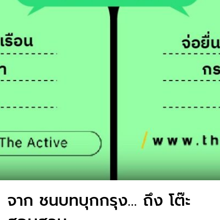
จาก ชนบทบุกกรุง… ถึง โต๊ะ