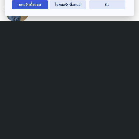
ชนากานต์ อาทรประชาชิต
ยอมรับทั้งหมด
ไม่ยอมรับทั้งหมด
ปิด
GRAPHIC DESIGNER
อภิวรรณ หวังเจริญไพศาล
Related Data
COVID-19
PUBLIC HEALTH
SOCIAL MOVEMENT