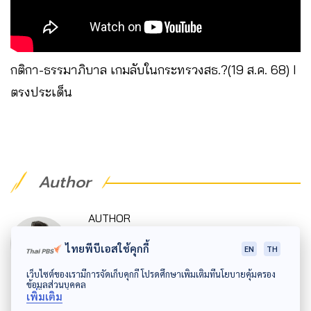
กติกา-ธรรมาภิบาล เกมลับในกระทรวงสธ.?(19 ส.ค. 68) I
ตรงประเด็น
Author
AUTHOR
วชิร​วิทย์​ เลิศบำรุงชัย
ไทยพีบีเอสใช้คุกกี้
EN
TH
ผู้สื่อข่าวสาธารณสุข ThaiPBS
เว็บไซต์ของเรามีการจัดเก็บคุกกี้ โปรดศึกษาเพิ่มเติมที่นโยบายคุ้มครอง
ข้อมูลส่วนบุคคล
เพิ่มเติม
AUTHOR