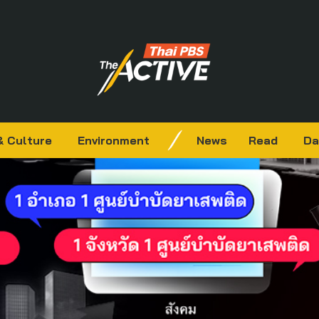
& Culture
Environment
News
Read
Da