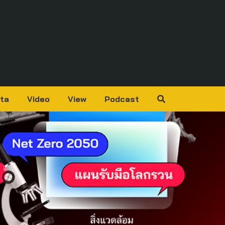
ta
Video
View
Podcast