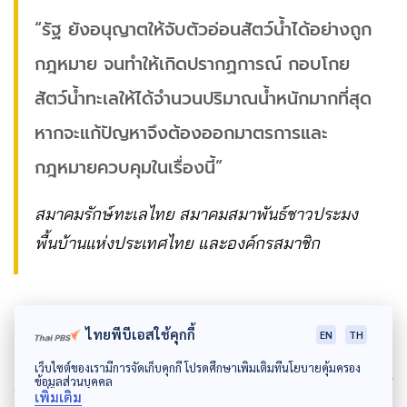
“รัฐ ยังอนุญาตให้จับตัวอ่อนสัตว์น้ำได้อย่างถูก
กฎหมาย จนทำให้เกิดปรากฏการณ์ กอบโกย
สัตว์น้ำทะเลให้ได้จำนวนปริมาณน้ำหนักมากที่สุด
หากจะแก้ปัญหาจึงต้องออกมาตรการและ
กฎหมายควบคุมในเรื่องนี้”
สมาคมรักษ์ทะเลไทย สมาคมสมาพันธ์ชาวประมง
พื้นบ้านแห่งประเทศไทย และองค์กรสมาชิก
ไทยพีบีเอสใช้คุกกี้
EN
TH
เว็บไซต์ของเรามีการจัดเก็บคุกกี้ โปรดศึกษาเพิ่มเติมที่นโยบายคุ้มครอง
Author
ข้อมูลส่วนบุคคล
เพิ่มเติม