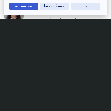
AUTHOR
ยอมรับทั้งหมด
ไม่ยอมรับทั้งหมด
ปิด
พิชญาพร โพธิ์สง่า
นักข่าวเล่าเรื่อง ที่เชื่อว่าการสื่อสารอย่าง
สร้างสรรค์จะช่วยจรรโลงสังคมได้
GRAPHIC DESIGNER
กษิพัฒน์ ลัดดามณีโรจน์
ผู้รู้ | ผู้ตื่น | ผู้แก้งาน ...กราบบบส์
Related Data