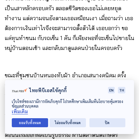
เป็นเสาหลักครอบครัว ตลอดชีวิตของเธอไม่เคยหยุด
ทำงาน แต่ความจนยังตามเธอเหมือนเงา เมื่อถามว่า เธอ
ต้องการเงินเท่าไรจึงจะสามารถตั้งตัวได้ เธอบอกว่า ขอ
แค่ทุนทำขนม กับรถเข็น 1 คัน ก็เพียงพอที่จะเข็นไปขายใน
หมู่บ้านตอนเช้า และกลับมาดูแลคนป่วยในครอบครัว
ขณะที่ชุมชนบ้านหนองทับม้า อำเภอเสนางคนิคม ครั้ง
หนึ่งที่นี่เคยมีคนจนถึงขั้นไปขอพึ่งข้าววัดกว่า 40 คน จาก
ไทยพีบีเอสใช้คุกกี้
EN
TH
ปัญหาไม่มีที่ดินทำกิน เพราะอยู่ในพื้นที่ติดป่าสงวนและ
เว็บไซต์ของเรามีการจัดเก็บคุกกี้ โปรดศึกษาเพิ่มเติมที่นโยบายคุ้มครอง
เขตอนุรักษ์ แต่ความโดดเด่นด้านวัฒนธรรมกองบุญข้าว
ข้อมูลส่วนบุคคล
เพิ่มเติม
หรือที่คนอีสานเรียกว่า
“บุญกุ้มข้าว”
จึงถูกใช้เป็นตัวขับ
ยอมรับทั้งหมด
ไม่ยอมรับทั้งหมด
ปิด
เคลื่อนทำให้เกิดการแบ่งปันข้าวให้กับผู้ด้อยโอกาส และ
ตอนนี้เริ่มออกผลเป็นรูปธรรม ผ่านตลาดนัดเกษตร