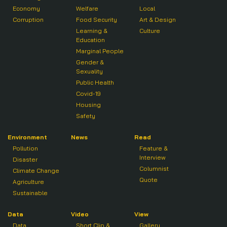
Economy
Welfare
Local
Corruption
Food Security
Art & Design
Learning &
Culture
Education
Marginal People
Gender &
Sexuality
Public Health
Covid-19
Housing
Safety
Environment
News
Read
Pollution
Feature &
Interview
Disaster
Columnist
Climate Change
Quote
Agriculture
Sustainable
Data
Video
View
Data
Short Clip &
Gallery