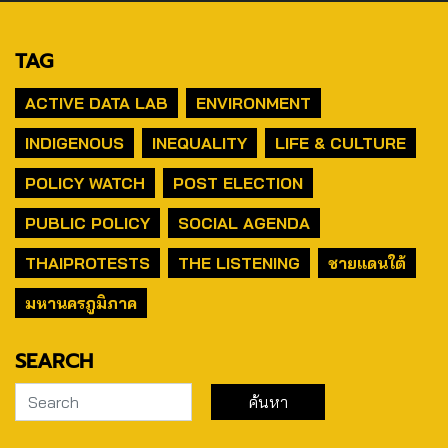
TAG
ACTIVE DATA LAB
ENVIRONMENT
INDIGENOUS
INEQUALITY
LIFE & CULTURE
POLICY WATCH
POST ELECTION
PUBLIC POLICY
SOCIAL AGENDA
THAIPROTESTS
THE LISTENING
ชายแดนใต้
มหานครภูมิภาค
SEARCH