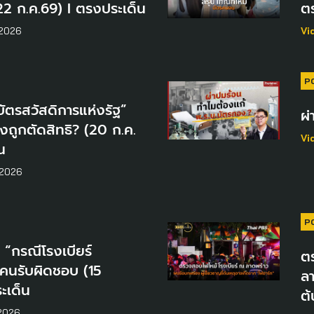
22 ก.ค.69) I ตรงประเด็น
ต
2026
Vi
P
บัตรสวัสดิการแห่งรัฐ”
ผ่
ถูกตัดสิทธิ? (20 ก.ค.
Vi
น
 2026
P
ย “กรณีโรงเบียร์
ต
ีคนรับผิดชอบ (15
ลา
ะเด็น
ต้
2026