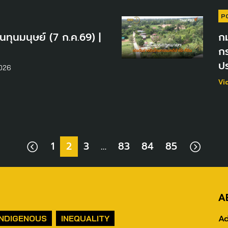
P
ทุนมนุษย์ (7 ก.ค.69) |
ก
กร
ปร
026
Vi
1
2
3
…
83
84
85
A
Ad
INDIGENOUS
INEQUALITY