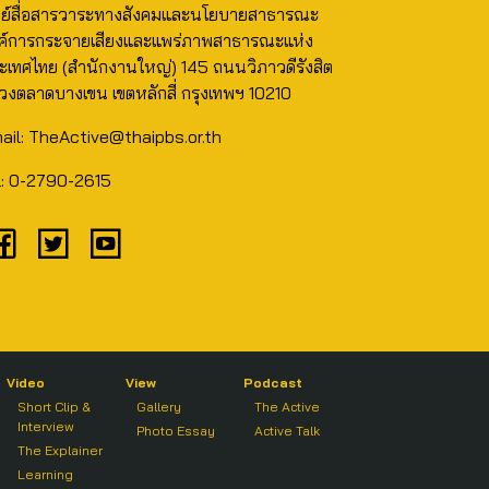
นย์สื่อสารวาระทางสังคมและนโยบายสาธารณะ
ค์การกระจายเสียงและแพร่ภาพสาธารณะแห่ง
ะเทศไทย (สำนักงานใหญ่) 145 ถนนวิภาวดีรังสิต
วงตลาดบางเขน เขตหลักสี่ กรุงเทพฯ 10210
ail: TheActive@thaipbs.or.th
l: 0-2790-2615
Video
View
Podcast
Short Clip &
Gallery
The Active
Interview
Photo Essay
Active Talk
The Explainer
Learning