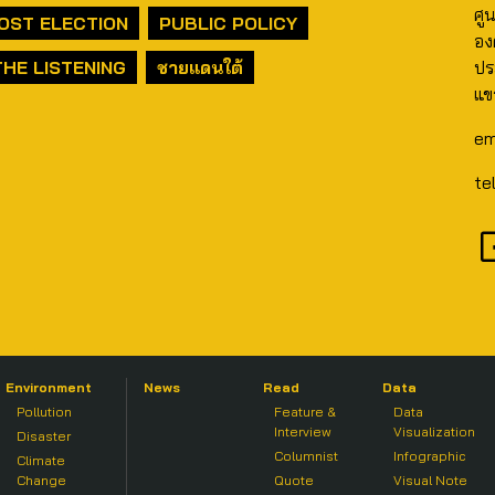
ศู
OST ELECTION
PUBLIC POLICY
อง
THE LISTENING
ชายแดนใต้
ปร
แข
em
te
Environment
News
Read
Data
Pollution
Feature &
Data
Interview
Visualization
Disaster
Columnist
Infographic
Climate
Change
Quote
Visual Note