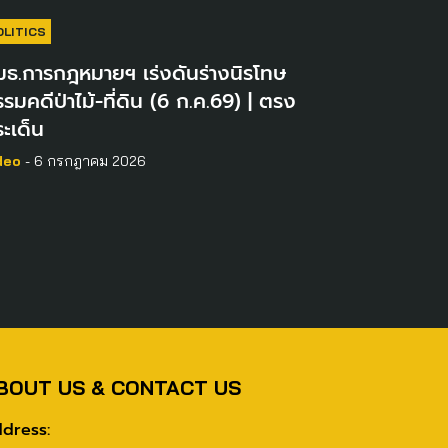
OLITICS
มธ.การกฎหมายฯ เร่งดันร่างนิรโทษ
รมคดีป่าไม้-ที่ดิน (6 ก.ค.69) | ตรง
ะเด็น
deo
- 6 กรกฎาคม 2026
BOUT US & CONTACT US
dress: