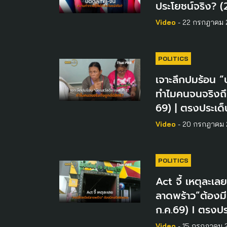
ประโยชน์จริง? (
Video
- 22 กรกฎาคม 
POLITICS
เจาะลึกปมร้อน “
ทำไมคนจนจริงถึง
69) | ตรงประเด็
Video
- 20 กรกฎาคม
POLITICS
Act จี้ เหตุละเล
ลาดพร้าว”ต้องม
ก.ค.69) I ตรงปร
Video
- 15 กรกฎาคม 