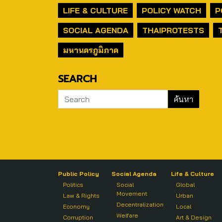
LIFE & CULTURE
POLICY WATCH
P
SOCIAL AGENDA
THAIPROTESTS
มหานครภูมิภาค
SEARCH
Public Policy
Social Agenda
Life & Culture
Politics
Social
Global
Movement
Law & Rights
Urban
Decentralization
Economy
Local
Welfare
Corruption
Art & Design