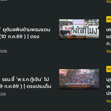
Vi
P
ร่” ยุติมลพิษข้ามพรมแดน
เค
(10 ก.ค.69 ) | ตรง
แ
ก.
2026
Vi
P
ธน.ชี้ ‘พ.ร.ก.กู้เงิน’ ไม่
มุ
9 ก.ค.69 ) | ตรงประเด็น
พ.
ปร
2026
Vi