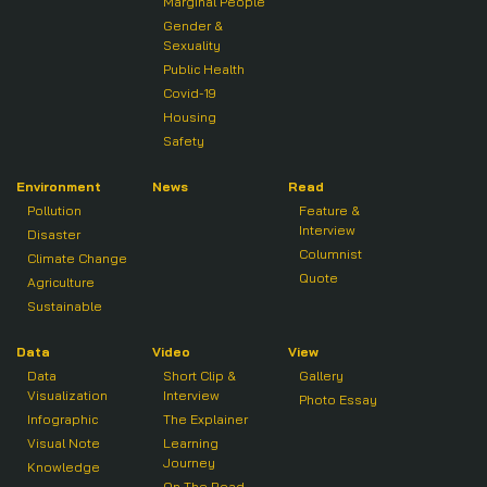
Marginal People
Gender &
Sexuality
Public Health
Covid-19
Housing
Safety
Environment
News
Read
Pollution
Feature &
Interview
Disaster
Columnist
Climate Change
Quote
Agriculture
Sustainable
Data
Video
View
Data
Short Clip &
Gallery
Visualization
Interview
Photo Essay
Infographic
The Explainer
Visual Note
Learning
Journey
Knowledge
On The Road