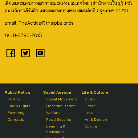
เสียงและแพร่ภาพสาธารณะแห่งประเทศไทย (สำนักงานใหญ่) 145
ถนนวิภาวดีรังสิต แขวงตลาดบางเขน เขตหลักสี่ กรุงเทพฯ 10210
email: TheActive@thaipbs.or.th
tel: 0-2790-2615
Public Policy
Social Agenda
Life & Culture
Politics
Social Movement
Global
Law & Rights
Decentralization
Urban
Economy
Welfare
Local
Corruption
Food Security
Art & Design
Learning &
Culture
Education