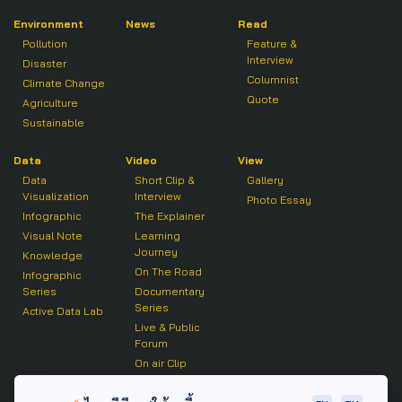
Environment
News
Read
Pollution
Feature &
Interview
Disaster
Columnist
Climate Change
Quote
Agriculture
Sustainable
Data
Video
View
Data
Short Clip &
Gallery
Visualization
Interview
Photo Essay
Infographic
The Explainer
Visual Note
Learning
Journey
Knowledge
On The Road
Infographic
Series
Documentary
Series
Active Data Lab
Live & Public
Forum
On air Clip
Podcast