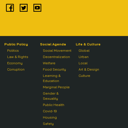
Public Policy
Social Agenda
Life & Culture
Politics
Social Movement
Global
Law & Rights
Decentralization
Urban
Economy
Welfare
Local
Corruption
Food Security
Art & Design
Learning &
Culture
Education
Marginal People
Gender &
Sexuality
Public Health
Covid-19
Housing
Safety