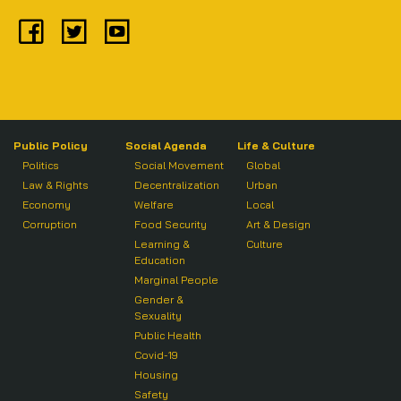
Public Policy
Social Agenda
Life & Culture
Politics
Social Movement
Global
Law & Rights
Decentralization
Urban
Economy
Welfare
Local
Corruption
Food Security
Art & Design
Learning &
Culture
Education
Marginal People
Gender &
Sexuality
Public Health
Covid-19
Housing
Safety