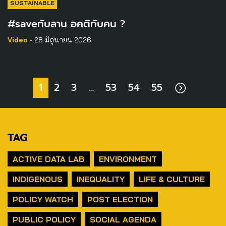
SUSTAINABLE
#saveทับลาน อคติทับคน ?
Video
- 28 มิถุนายน 2026
1
2
3
…
53
54
55
TAG
ACTIVE DATA LAB
ENVIRONMENT
INDIGENOUS
INEQUALITY
LIFE & CULTURE
POLICY WATCH
POST ELECTION
PUBLIC POLICY
SOCIAL AGENDA