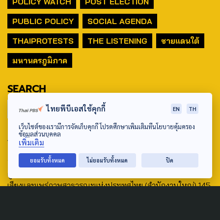
POLICY WATCH
POST ELECTION
PUBLIC POLICY
SOCIAL AGENDA
THAIPROTESTS
THE LISTENING
ชายแดนใต้
มหานครภูมิภาค
SEARCH
ไทยพีบีเอสใช้คุกกี้
EN
TH
เว็บไซต์ของเรามีการจัดเก็บคุกกี้ โปรดศึกษาเพิ่มเติมที่นโยบายคุ้มครอง
ข้อมูลส่วนบุคคล
ABOUT US & CONTACT US
เพิ่มเติม
Address:
ยอมรับทั้งหมด
ไม่ยอมรับทั้งหมด
ปิด
ศูนย์สื่อสารวาระทางสังคมและนโยบายสาธารณะ องค์การกระจาย
เสียงและแพร่ภาพสาธารณะแห่งประเทศไทย (สำนักงานใหญ่) 145
ถนนวิภาวดีรังสิต แขวงตลาดบางเขน เขตหลักสี่ กรุงเทพฯ 10210
email: TheActive@thaipbs.or.th