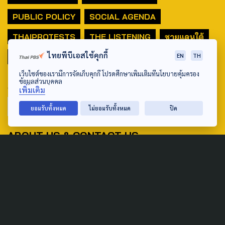
PUBLIC POLICY
SOCIAL AGENDA
THAIPROTESTS
THE LISTENING
ชายแดนใต้
ไทยพีบีเอสใช้คุกกี้
มหานครภูมิภาค
EN
TH
เว็บไซต์ของเรามีการจัดเก็บคุกกี้ โปรดศึกษาเพิ่มเติมที่นโยบายคุ้มครอง
ข้อมูลส่วนบุคคล
SEARCH
เพิ่มเติม
ยอมรับทั้งหมด
ไม่ยอมรับทั้งหมด
ปิด
ABOUT US & CONTACT US
Address:
ศูนย์สื่อสารวาระทางสังคมและนโยบายสาธารณะ องค์การกระจาย
เสียงและแพร่ภาพสาธารณะแห่งประเทศไทย (สำนักงานใหญ่) 145
ถนนวิภาวดีรังสิต แขวงตลาดบางเขน เขตหลักสี่ กรุงเทพฯ 10210
email: TheActive@thaipbs.or.th