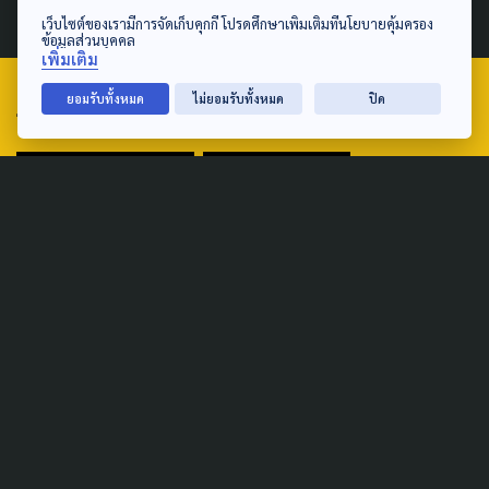
8 สิงหาคม 2026
เว็บไซต์ของเรามีการจัดเก็บคุกกี้ โปรดศึกษาเพิ่มเติมที่นโยบายคุ้มครอง
ข้อมูลส่วนบุคคล
เพิ่มเติม
ยอมรับทั้งหมด
ไม่ยอมรับทั้งหมด
ปิด
TAG
ACTIVE DATA LAB
ENVIRONMENT
INDIGENOUS
INEQUALITY
LIFE & CULTURE
POLICY WATCH
POST ELECTION
PUBLIC POLICY
SOCIAL AGENDA
THAIPROTESTS
THE LISTENING
ชายแดนใต้
มหานครภูมิภาค
SEARCH