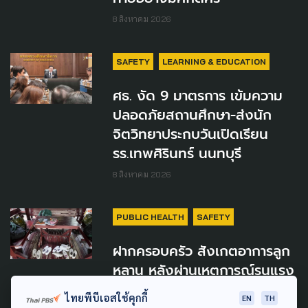
8 สิงหาคม 2026
SAFETY
LEARNING & EDUCATION
ศธ. งัด 9 มาตรการ เข้มความ
ปลอดภัยสถานศึกษา-ส่งนัก
จิตวิทยาประกบวันเปิดเรียน
รร.เทพศิรินทร์ นนทบุรี
8 สิงหาคม 2026
PUBLIC HEALTH
SAFETY
ฝากครอบครัว สังเกตอาการลูก
หลาน หลังผ่านเหตุการณ์รุนแรง
เฝ้าระวังเสี่ยง PTSD ระยะยาว
ไทยพีบีเอสใช้คุกกี้
EN
TH