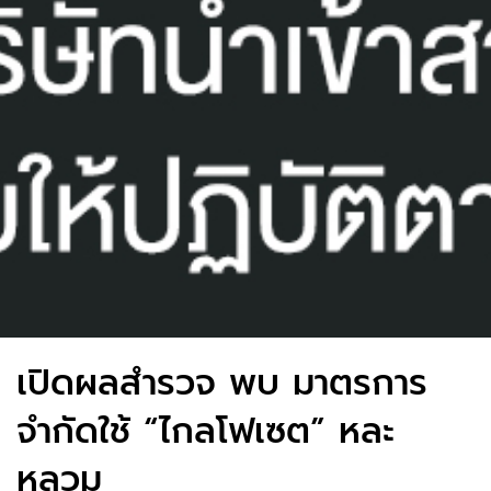
เปิดผลสำรวจ พบ มาตรการ
จำกัดใช้ “ไกลโฟเซต” หละ
หลวม