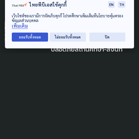
ไทยพีบีเอสใช้คุกกี้
EN
TH
8 สิงหาคม 2026
เว็บไซต์ของเรามีการจัดเก็บคุกกี้ โปรดศึกษาเพิ่มเติมที่นโยบายคุ้มครอง
ข้อมูลส่วนบุคคล
เพิ่มเติม
SAFETY
LEARNING & EDUCATION
ยอมรับทั้งหมด
ไม่ยอมรับทั้งหมด
ปิด
ศธ. งัด 9 มาตรการ เข้มความ
ปลอดภัยสถานศึกษา-ส่งนัก
จิตวิทยาประกบวันเปิดเรียน
รร.เทพศิรินทร์ นนทบุรี
8 สิงหาคม 2026
PUBLIC HEALTH
SAFETY
ฝากครอบครัว สังเกตอาการลูก
หลาน หลังผ่านเหตุการณ์รุนแรง
เฝ้าระวังเสี่ยง PTSD ระยะยาว
8 สิงหาคม 2026