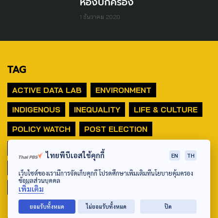
ห้องปกครอง
1 ธันวาคม 2020
TAG
ACTIVE DATA LAB
ENVIRONMENT
INDIGENOUS
INEQUALITY
LIFE & CULTURE
POLICY WATCH
POST ELECTION
PUBLIC POLICY
SOCIAL AGENDA
ไทยพีบีเอสใช้คุกกี้
EN
TH
THAIPROTESTS
THE LISTENING
ชายแดนใต้
เว็บไซต์ของเรามีการจัดเก็บคุกกี้ โปรดศึกษาเพิ่มเติมที่นโยบายคุ้มครอง
ข้อมูลส่วนบุคคล
มหานครภูมิภาค
เพิ่มเติม
ยอมรับทั้งหมด
ไม่ยอมรับทั้งหมด
ปิด
SEARCH