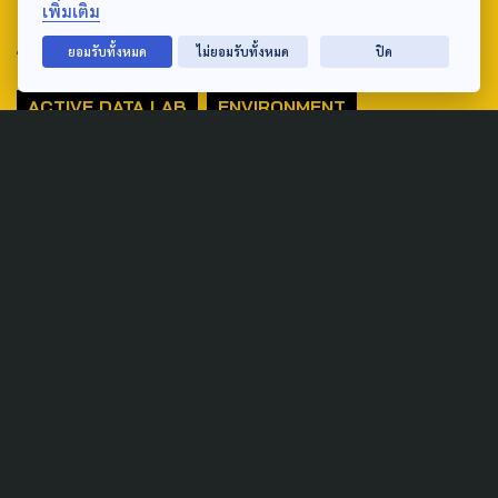
เพิ่มเติม
ยอมรับทั้งหมด
ไม่ยอมรับทั้งหมด
ปิด
TAG
ACTIVE DATA LAB
ENVIRONMENT
INDIGENOUS
INEQUALITY
LIFE & CULTURE
POLICY WATCH
POST ELECTION
PUBLIC POLICY
SOCIAL AGENDA
THAIPROTESTS
THE LISTENING
ชายแดนใต้
มหานครภูมิภาค
SEARCH