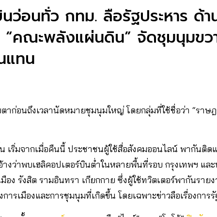
ินว่อนทั่ว กทม. ลือรัฐประหาร ด้
 “คณะพลังแผ่นดิน” จัดชุมนุมขว
ื่นแทน
ตาก่อนถึงเวลานัดหมายชุมนุมใหญ่ โดยกลุ่มที่ใช้ชื่อว่า “ราษฎร”
ึ้น เริ่มจากเมื่อคืนนี้ ประชาชนผู้ใช้สื่อสังคมออนไลน์ พากันต
างว่าพบเฮลิคอปเตอร์บินต่ำในหลายพื้นที่รอบ กรุงเทพฯ และป
ือง รังสิต รามอินทรา เกียกกาย ซึ่งผู้ใช้ทวิตเตอร์พากันรายง
งการเมืองและการชุมนุมที่เกิดขึ้น โดยเฉพาะข่าวลือเรื่องการ