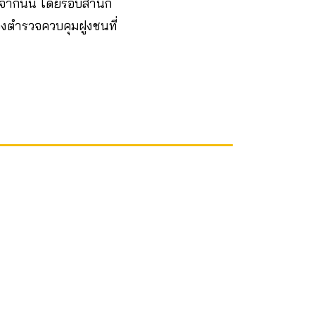
กจากนั้น โดยรอบสำนัก
องตำรวจควบคุมฝูงชนที่