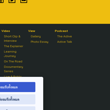
Video
View
Podcast
Short Clip &
Gallery
The Active
Interview
Photo Essay
Active Talk
The Explainer
Learning
Journey
On The Road
Documentary
Series
Live & Public
Forum
On air Clip
ยอมรับทั้งหมด
่ยอมรับทั้งหมด