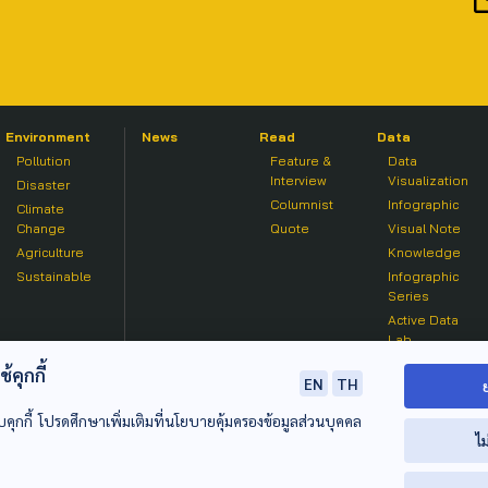
Environment
News
Read
Data
Pollution
Feature &
Data
Interview
Visualization
Disaster
Columnist
Infographic
Climate
Change
Quote
Visual Note
Agriculture
Knowledge
Sustainable
Infographic
Series
Active Data
Lab
คุกกี้
EN
TH
บคุกกี้ โปรดศึกษาเพิ่มเติมที่นโยบายคุ้มครองข้อมูลส่วนบุคคล
ไม