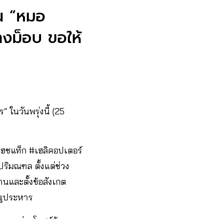
าน “หมอ
างม็อบ ขอให้
 ในวันพรุ่งนี้ (25
ิดแฮชแท็ก #เฮลิคอปเตอร์
ริมณฑล ตั้งแต่ช่วง
านและตั้งข้อสังเกต
รัฐประหาร