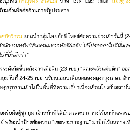
ุมนุมทั้ง
ภาณุพงศ์ จาดนอก
หรือ “ไมค์” และ “โตโต้”
ปิยรัฐ 
เตรียมตัวเพื่อต่อต้านการรัฐประหาร
ดชกิจวิกรม
แกนนำกลุ่มไทยภักดี โพสต์ข้อความช่วงเช้าวันนี้ (24
ที่สำนักงานทรัพย์สินพระมหากษัตริย์ครับ ได้โปรดอย่าไปที่นั่นเล
ที่อื่นดีกว่า”
รงค์เกิดขึ้นหลังจากเมื่อคืน (23 พ.ย.) “คณะพลังแผ่นดิน” 
ุมนุมวันที่ 24-25 พ.ย. บริเวณถนนเลียบคลองผดุงกรุงเกษม ด
ราษฎรรุกรานเข้าไปในพื้นที่ที่ความเกี่ยวเนื่องเชื่อมโยงกับสถา
มรับมือผู้ชุมนุม เจ้าหน้าที่ได้นำลวดหนามวางไว้บนกำแพงรอ
ิย์ พร้อมนำป้ายข้อความ “เขตพระราชฐาน” มาปักไว้บนทางเท