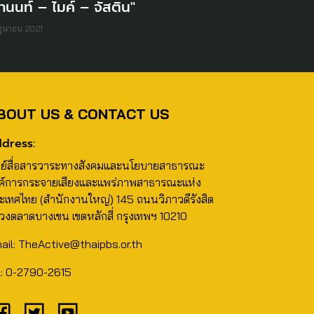
านนท์ – ไมค์ – จัสติน"
ิถุนายน 2021
BOUT US & CONTACT US
dress:
นย์สื่อสารวาระทางสังคมและนโยบายสาธารณะ
ค์การกระจายเสียงและแพร่ภาพสาธารณะแห่ง
ะเทศไทย (สำนักงานใหญ่) 145 ถนนวิภาวดีรังสิต
วงตลาดบางเขน เขตหลักสี่ กรุงเทพฯ 10210
ail: TheActive@thaipbs.or.th
l: 0-2790-2615