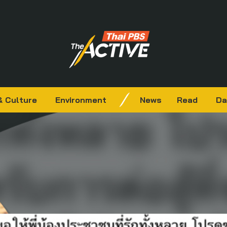
& Culture
Environment
News
Read
Da