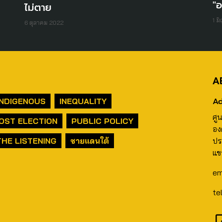
"อ
ไม่ตาย
1 ม
6 ตุลาคม 2022
A
Ad
INDIGENOUS
INEQUALITY
ศู
OST ELECTION
PUBLIC POLICY
อง
THE LISTENING
ชายแดนใต้
ปร
แข
em
te